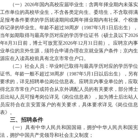
（一）2026年国内高校应届毕业生：含两年择业期内未落实
工作单位的高校毕业生，不含各类定向生、委培生
，不含取得满
足报考条件要求的学历就读期间或两年择业期内有社保、个税缴
存记录的毕业生
。年龄不超过38周岁（1987年
5
月1日后出生），
当年如期取得与最高学历对应的学历学位证书（硕士及以下2026
年8月31日前，博士可放宽至2026年12月31日前）。应聘京内事
业单位的京外生源，须符合申请办理在京就业落户条件；京内生
源应在入读高校前具有北京市常住户口。
（二）社会人员：毕业时已取得与最高学历对应的学历学位
证书。年龄一般不超过38周岁（1987年
5
月1日以后出生），另有
要求的，详见招聘单位岗位信息表。应聘京内事业单位的，应取
得北京市常住户口或符合从京外调配人员的有关要求，部分博士
后出站人员可报考岗位详见《岗位信息表》，如为博士后出站人
员应符合在京安置落户的有关要求，具体要求详见《岗位信息
表》。
三、招聘条件
（一）具有中华人民共和国国籍，拥护中华人民共和国宪
法，拥护中国共产党领导和社会主义制度；