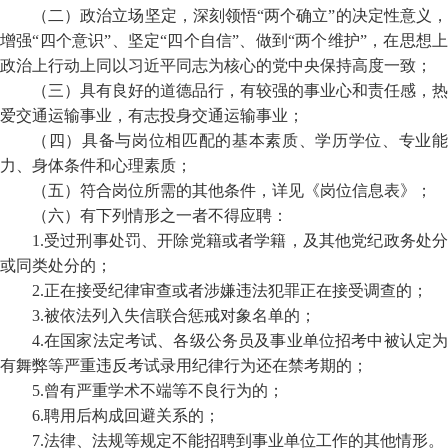
（二）政治立场坚定，深刻领悟“两个确立”的决定性意义，
增强“四个意识”、坚定“四个自信”、做到“两个维护”，在思想上
政治上行动上同以习近平同志为核心的党中央保持高度一致；
（三）具有良好的道德品行，有较强的事业心和责任感，热
爱交通运输事业，有志投身交通运输事业；
（四）具备与岗位相匹配的基本素质、学历学位、专业能
力、身体条件和心理素质；
（五）符合岗位所需的其他条件，详见《岗位信息表》；
（六）有下列情形之一者不得应聘：
1.受过刑事处罚、开除党籍或者学籍，及其他党纪政务处分
或同类处分的；
2.正在接受纪律审查或者涉嫌违法犯罪正在接受调查的；
3.被依法列入失信联合惩戒对象名单的；
4.在国家法定考试、各级公务员及事业单位招考中被认定为
有舞弊等严重违反考试录用纪律行为还在禁考期的；
5.曾有严重学术不端等不良行为的；
6.聘用后构成回避关系的；
7.法律、法规等规定不能招聘到事业单位工作的其他情形。