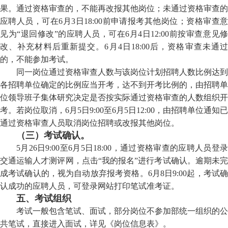
果。通过资格审查的，不能再改报其他岗位；未通过资格审查的
应聘人员，可在
6
月
3
日18:00前申请报考其他岗位；资格审查
见为“退回修改”的应聘人员，可在
6
月
4
日1
2
:00前按审查意见
改、补充材料后重新提交。
6
月
4
日18:00后，资格审查未通
的，不能参加考试。
同一岗位通过资格审查人数与该岗位计划招聘人数比例达到
各招聘单位确定的比例应当开考，达不到开考比例的，由招聘单
位领导班子集体研究决定是否按实际通过资格审查的人数组织
开
考
。若岗位取消，
6
月
5
日9:00至
6月5日
1
2
:00，由招聘单位通知已
通过资格审查人员取消岗位招聘或改报其他岗位。
（三）考试确认。
5
月
26
日9:00至
6
月
5
日18:00，通过资格审查的应聘人员登
交通运输人才测评网，点击“我的报名”进行考试确认。逾期未完
成考试确认的，视为自动放弃报考资格。
6
月
8
日9:00起，考试
认成功的应聘人员，可登录网站打印
笔试
准考证。
五、考试组织
考试一般包含笔试、面试，部分岗位不参加部统一组织的公
共笔试，直接进入面试，详见《岗位信息表》。