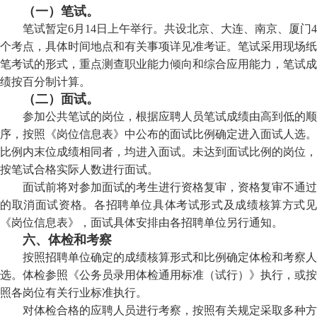
（一）笔试。
笔试暂定
6
月
14
日上午举行。共设北京、
大连、南京、厦门4
个考点，具体时间地点和有关事项详见准考证。笔试采用现场纸
笔考试的形式，重点测查职业能力倾向和综合应用能力，笔试成
绩按百分制计算。
（二）面试。
参加公共笔试的岗位，根据应聘人员笔试成绩由高到低的顺
序，按照《岗位信息表》中公布的面试比例确定进入面试人选。
比例内末位成绩相同者，均进入面试。未达到面试比例的岗位，
按笔试合格实际人数进行面试。
面试前将对参加面试的考生进行资格复审，资格复审不通过
的取消面试资格。各招聘单位具体考试形式及成绩核算方式见
《岗位信息表》，面试具体安排由各招聘单位另行通知。
六、体检和考察
按照招聘单位确定的成绩核算形式和比例确定体检和考察人
选。体检参照《公务员录用体检通用标准（试行）》执行，或按
照各岗位有关行业标准执行。
对体检合格的应聘人员进行考察，按照有关规定采取多种方