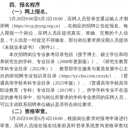
四、报名程序
（一）网上报名。
5
月
26
日9:00至
6
月
3
日18:00，应聘人员登录交通运输人才
评网（https://rccp.jtzyzg.org.cn），在相应的招聘公告处报名。每
人限报一个岗位，应聘人员应提供真实、准确、完整的个人信
息，个人信息一经提交不得修改。部分岗位要求择业期人员提供
《未就业承诺书》（附件2）。
本次招聘岗位专业参考目录包括《授予博士、硕士学位和培
养研究生的学科、专业目录（2008年更新版）》、《研究生教育
学科专业目录（2022年）》、教育部学生服务与素质发展中心主
办的研招网专业知识库目录（https://yz.chsi.com.cn/zyk/）、《普
通高等学校本科专业目录（2025年版）》、《普通高等学校高等
职业教育（专科）专业目录（2015年）》。所学学科专业不在选
定的参考目录中，但与岗位所要求的学科专业类同的应聘人员，
可以主动联系招聘单位确认是否符合岗位要求。
（二）资格审查。
5
月
26
日9:00至
6
月
4
日18:00，根据岗位要求对报考申请进
审查。应聘人员须在报名结束前及时登录系统查询资格审查结