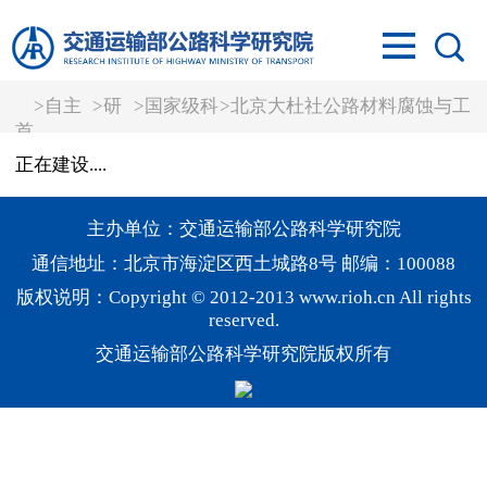
>
自主
>
研
>
国家级科
>
北京大杜社公路材料腐蚀与工
首
创新能
发平
技创新平
程安全国家野外科学观测研究
正在建设....
页
力
台
台
站
主办单位：交通运输部公路科学研究院
通信地址：北京市海淀区西土城路8号 邮编：100088
版权说明：Copyright © 2012-2013 www.rioh.cn All rights
reserved.
交通运输部公路科学研究院版权所有